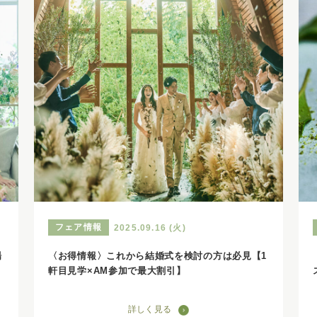
フェア情報
2025.09.16 (火)
場
〈お得情報〉これから結婚式を検討の方は必見【1
軒目見学×AM参加で最大割引】
詳しく見る