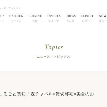
ゾン・ド・フォレスト
TY
GARDEN
CUISINE
SWEETS
DRESS
REPORT
NEW
ティ
ガーデン
料理
スイーツ
ドレス
レポート
ニュー
Topics
ニュース・トピックス
まるごと貸切！森チャペル×貸切邸宅×美食のお