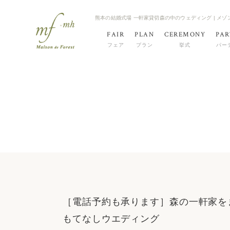
熊本の結婚式場 一軒家貸切森の中のウェディング | メ
FAIR
PLAN
CEREMONY
PAR
フェア
プラン
挙式
パー
［電話予約も承ります］森の一軒家を
もてなしウエディング