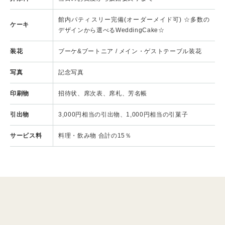
館内パティスリー完備(オーダーメイド可) ☆多数の
ケーキ
デザインから選べるWeddingCake☆
装花
ブーケ&ブートニア / メイン・ゲストテーブル装花
写真
記念写真
印刷物
招待状、席次表、席札、芳名帳
引出物
3,000円相当の引出物、1,000円相当の引菓子
サービス料
料理・飲み物 合計の15％