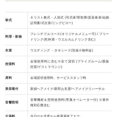
キリスト教式・人前式 (司式者/聖歌隊/楽器奏者/結婚
挙式
証明書/式次第/リングピロー)
フレンチフルコース(オリジナルメニュー可) / フリー
料理・飲物
ドリンク(乾杯酒・ウエルカムドリンク含む)
衣裳
ウエディング ・タキシード(別途小物料金)
会場使用料に含む※全て貸切 (ブライズルーム/親族
控室料
控室/ゲストラウンジ)
席料
会場貸切使用料、サービススタッフ料
美容着付
新婦ヘアメイク/新郎お支度/ヘアメイクリハーサル
音響機材＆照明使用料(専属オペレーター付) ※著作
音響照明
権対応費含む
介添料
当日のお支度から披露宴終了まで