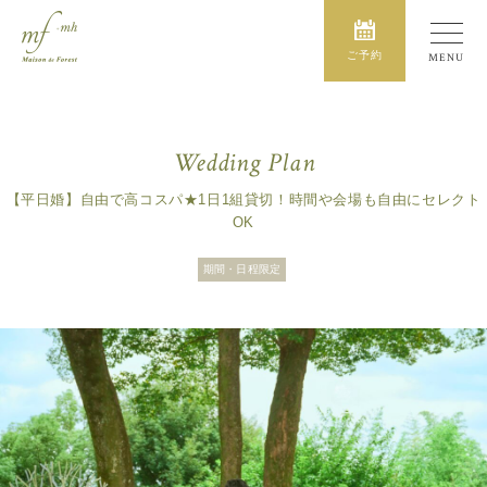
ご予約
Wedding Plan
【平日婚】自由で高コスパ★1日1組貸切！時間や会場も自由にセレクト
OK
期間・日程限定