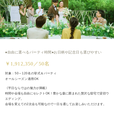
●自由に選べるパーティ時間●お日柄や記念日も選びやすい
￥1,912,350／50名
対象：50～120名の挙式＆パーティ
オールシーズン適用OK
《平日ならではの魅力が満載》
時間や会場も自由にセレクトOK！豊かな森に囲まれた贅沢な邸宅で貸切ウ
エディング。
会場を変えての2次会も可能なので一日を通してお楽しみいただけます。