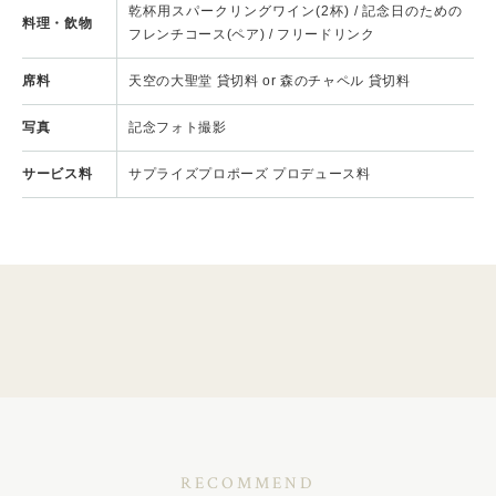
乾杯用スパークリングワイン(2杯) / 記念日のための
料理・飲物
フレンチコース(ペア) / フリードリンク
席料
天空の大聖堂 貸切料 or 森のチャペル 貸切料
写真
記念フォト撮影
サービス料
サプライズプロポーズ プロデュース料
RECOMMEND